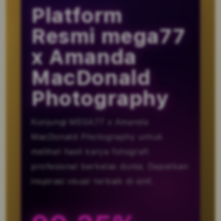
Platform
Resmi mega77
x Amanda
MacDonald
Photography
Kunjungi MEGA77 x Amanda
MacDonald Photography untuk
melihat hasil karya fotografi
profesional berkelas dunia. Dapatkan
inspirasi visual terbaik di sini!.