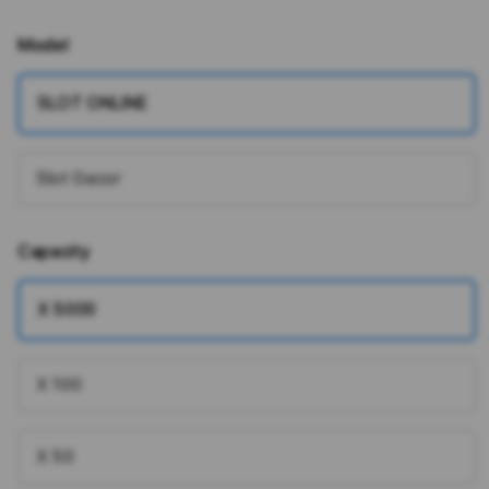
Model
SLOT ONLINE
Slot Gacor
Capacity
X 5000
X 100
X 50