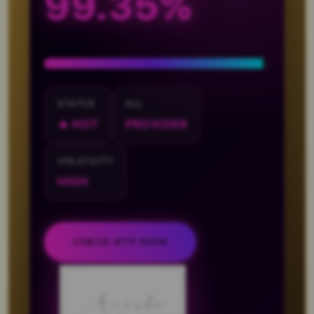
99.35%
STATUS
ALL
🔥 HOT
PROVIDER
VOLATILITY
HIGH
CHECK RTP NOW