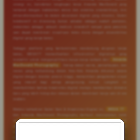
sinergi ini, keindahan tangkapan lensa Amanda MacDonald yang
terkenal dengan kedalaman emosi dan estetika sinematiknya, kini
ditransformasikan ke dalam ekosistem digital yang dinamis. Galeri
kolaboratif ini dirancang bukan sekadar sebagai wadah pameran,
melainkan sebagai sebuah medium interaktif tempat para pencinta
seni dapat menikmati visualisasi kelas dunia dengan aksesibilitas
digital yang tanpa batas.
Sebagai platform yang berkomitmen mendukung ekspresi tanpa
batas, MEGA77 memanfaatkan infrastruktur digitalnya yang
mutakhir untuk mengamplifikasi karya-karya terbaik dari
Amanda
MacDonald Photography
. Setiap detail warna, pencahayaan, dan
narasi yang terkandung dalam foto-foto Amanda dikurasi secara
digital dengan standar presisi tinggi, memastikan pengalaman visual
yang imersif bagi setiap pengunjung virtual. Langkah ini
membuktikan bahwa kreativitas digital mampu memberikan dimensi
baru yang lebih hidup dan relevan dalam menikmati karya seni di era
modern.
Melalui kehadiran Galeri Seni & Kreativitas Digital ini,
MEGA 77
dan Amanda MacDonald Photography berhasil menciptakan tolok
ukur baru dalam industri kreatif digital. Penggabungan visi artistik
yang kuat dan pemanfaatan teknologi yang tepat guna menjanjikan
sebuah perjalanan estetika yang menginspirasi bagi para fotografer,
desainer, maupun kreator konten di seluruh dunia. Jelajahi galeri ini