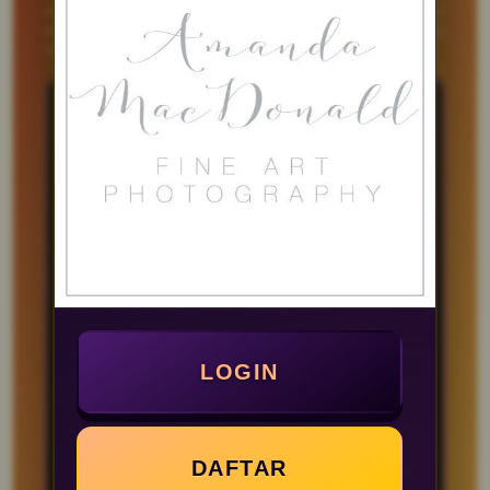
sekarang dan saksikan bagaimana sebuah momen yang diabadikan
lewat lensa dapat berkembang menjadi mahakarya digital yang
spektakuler.
FAQ SEPUTARAN PEMAIN SLOT ONLINE
1. Apa keunggulan menggunakan info
+
bocoran slot online dari MEGA77?
Menggunakan info bocoran dari MEGA77 memberikan
2. Apakah MEGA77 juga menyediakan
Anda panduan akurat mengenai daftar game slot online
+
permainan Live Casino yang resmi?
paling gacor setiap harinya. Semua data update
dirancang berdasarkan nilai RTP live tertinggi dan pola
putaran terbaru, sehingga membantu pemain
Tentu saja. Selain populer dengan bocoran slot online,
LOGIN
menemukan momen paling pas untuk meraih
3. Bagaimana cara mengakses game slot
MEGA77 juga menyediakan platform live casino resmi
+
kemenangan maksimal.
online dan live casino di website ini?
terlengkap. Anda bisa menikmati berbagai permainan
meja ikonik bersama bandar jujur dan real-time dari
seluruh jajaran provider andalan nomor 1 di Indonesia.
Sangat mudah dan efisien. Cukup dengan mendaftarkan
4. Provider apa saja yang bekerja sama
DAFTAR
satu akun resmi di MEGA77, Anda sudah bisa langsung
+
secara resmi dengan MEGA77?
menjelajahi ribuan opsi game slot paling gacor sekaligus